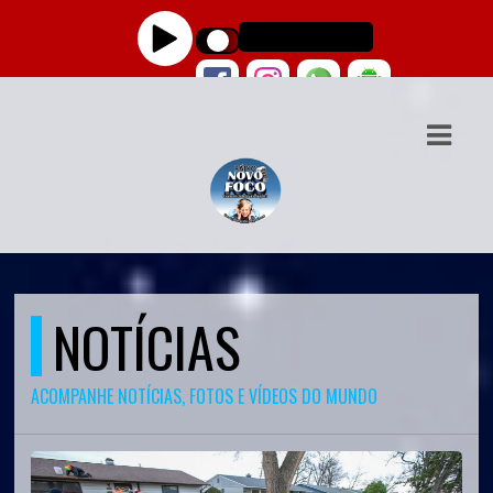
ASTS
IAS
IA
DOS
RAMAÇÃO
NOTÍCIAS
TOS
E
ACOMPANHE NOTÍCIAS, FOTOS E VÍDEOS DO MUNDO
E
ATO