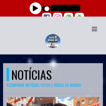
ASTS
IAS
IA
DOS
RAMAÇÃO
NOTÍCIAS
TOS
E
ACOMPANHE NOTÍCIAS, FOTOS E VÍDEOS DO MUNDO
E
ATO